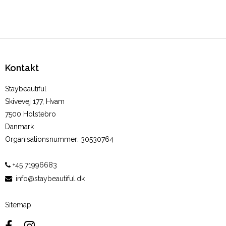
Kontakt
Staybeautiful
Skivevej 177, Hvam
7500 Holstebro
Danmark
Organisationsnummer
:
30530764
+45 71996683
:
info@staybeautiful.dk
Sitemap