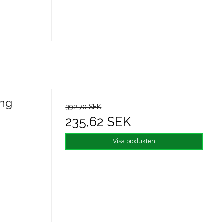
ing
392,70 SEK
235,62 SEK
Visa produkten