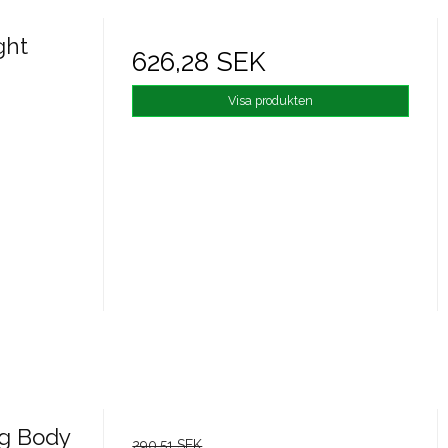
ght
626,28 SEK
Visa produkten
g Body
290,51 SEK