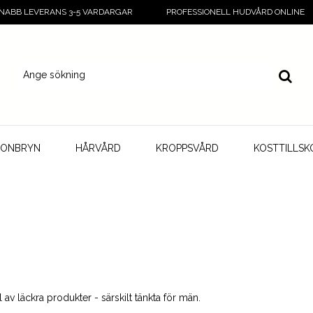
NABB LEVERANS 3-5 VARDARGAR
PROFESSIONELL HUDVÅRD ONLINE
GONBRYN
HÅRVÅRD
KROPPSVÅRD
KOSTTILLSK
l av läckra produkter - särskilt tänkta för män.