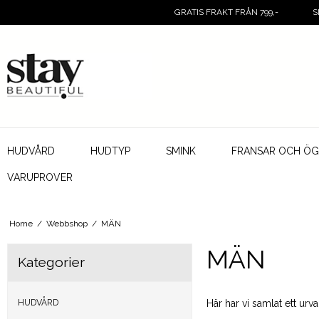
GRATIS FRAKT FRÅN 799,-
S
HUDVÅRD
HUDTYP
SMINK
FRANSAR OCH Ö
VARUPROVER
Home
/
Webbshop
/
MÄN
MÄN
Kategorier
HUDVÅRD
Här har vi samlat ett urva