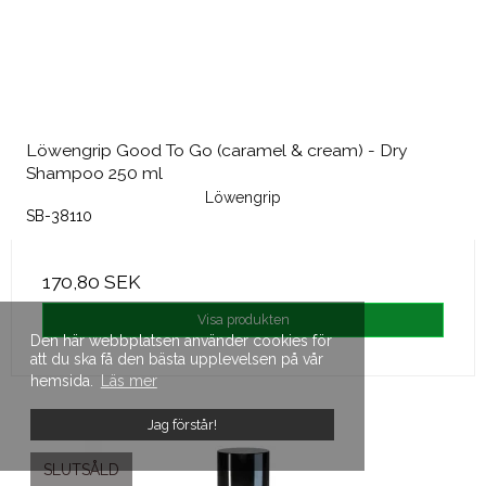
Löwengrip Good To Go (caramel & cream) - Dry
Shampoo 250 ml
Löwengrip
SB-38110
170,80 SEK
Visa produkten
Den här webbplatsen använder cookies för
att du ska få den bästa upplevelsen på vår
hemsida.
Läs mer
Jag förstår!
SLUTSÅLD