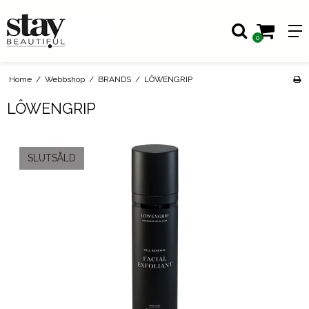
0
Home
/
Webbshop
/
BRANDS
/
LÔWENGRIP
LÔWENGRIP
SLUTSÅLD