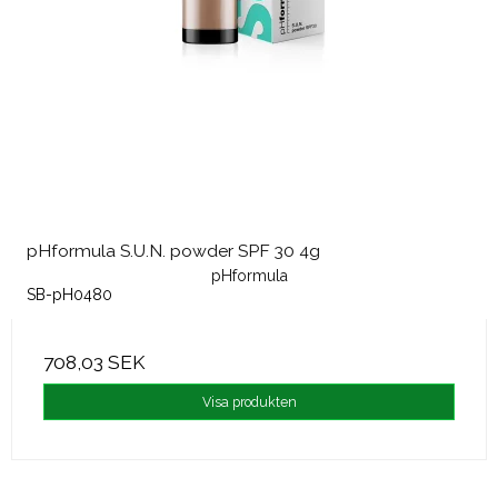
pHformula S.U.N. powder SPF 30 4g
pHformula
SB-pH0480
708,03 SEK
Visa produkten