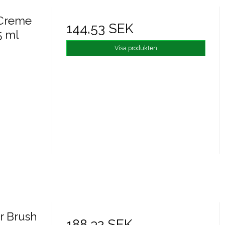
 Creme
144,53 SEK
5 ml
Visa produkten
r Brush
188,32 SEK