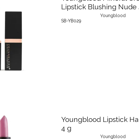
Lipstick Blushing Nude 
Youngblood
SB-YB029
Youngblood Lipstick H
4 g
Youngblood