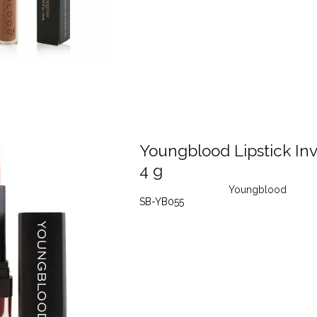
Youngblood Lipstick Inv
4 g
Youngblood
SB-YB055