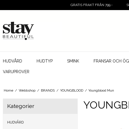
GRATIS FRAKT FRÅN 799,-
S
HUDVÅRD
HUDTYP
SMINK
FRANSAR OCH Ö
VARUPROVER
Home
/
Webbshop
/
BRANDS
/
YOUNGBLOOD
/
Youngblood Mun
YOUNGB
Kategorier
HUDVÅRD