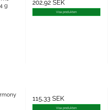
202,92 SEK
4 g
Visa produkten
armony
115,33 SEK
Visa produkten