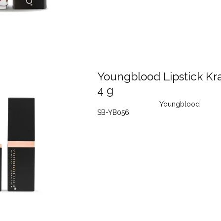
Youngblood Lipstick Kr
4 g
Youngblood
SB-YB056