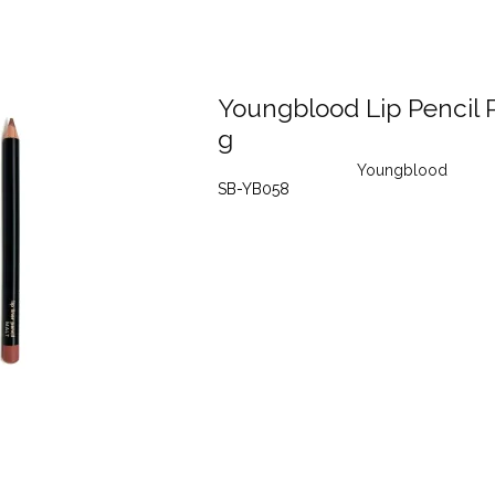
Youngblood Lip Pencil P
g
Youngblood
SB-YB058