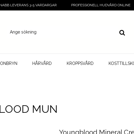
NABB LEVERANS 3-5 VARDARGAR
PROFESSIONELL HUDVÅRD ONLINE
GONBRYN
HÅRVÅRD
KROPPSVÅRD
KOSTTILLSK
LOOD MUN
Youngblood Mineral C