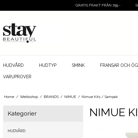
GRATIS FRAKT FRÅN 799,-
S
HUDVÅRD
HUDTYP
SMINK
FRANSAR OCH Ö
VARUPROVER
Home
/
Webbshop
/
BRANDS
/
NIMUE
/
Nimue Kits / Sampak
NIMUE K
Kategorier
HUDVÅRD