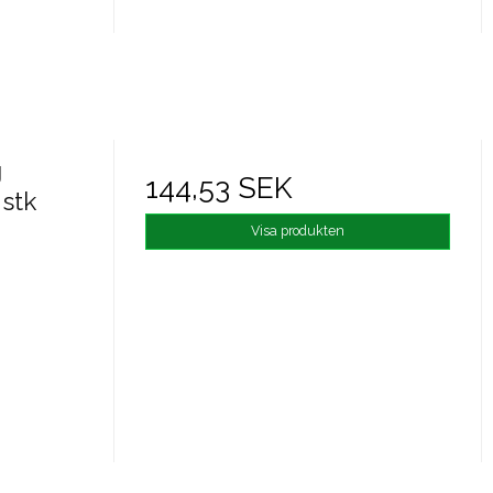
g
144,53 SEK
stk
Visa produkten