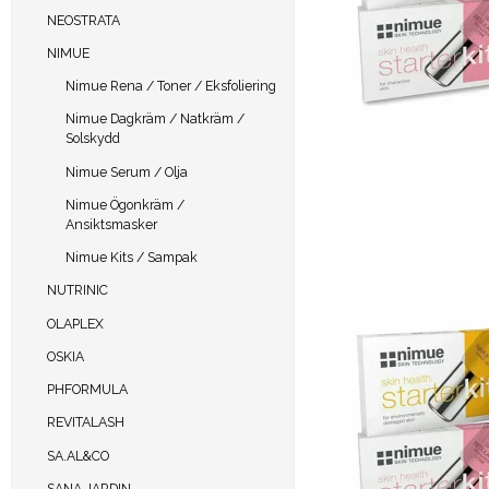
NEOSTRATA
NIMUE
Nimue Rena / Toner / Eksfoliering
Nimue Dagkräm / Natkräm /
Solskydd
Nimue Serum / Olja
Nimue Ögonkräm /
Ansiktsmasker
Nimue Kits / Sampak
NUTRINIC
OLAPLEX
OSKIA
PHFORMULA
REVITALASH
SA.AL&CO
SANA JARDIN