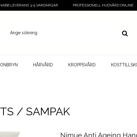
NABB LEVERANS 3-5 VARDARGAR
PROFESSIONELL HUDVÅRD ONLINE
GONBRYN
HÅRVÅRD
KROPPSVÅRD
KOSTTILLSK
ITS / SAMPAK
Nimue Anti Ageing Han