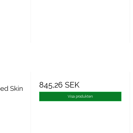
845,26 SEK
ed Skin
Visa produkten