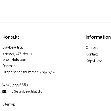
Kontakt
Information
Staybeautiful
Om oss
Skivevej 177, Hvam
Kontakt
7500 Holstebro
Köpvillkor
Danmark
Organisationsnummer
:
30530764
+45 71996683
:
info@staybeautiful.dk
Sitemap