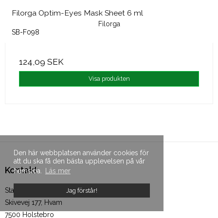
Filorga Optim-Eyes Mask Sheet 6 ml
Filorga
SB-F098
124,09 SEK
Visa produkten
Den här webbplatsen använder cookies för
att du ska få den bästa upplevelsen på vår
Kontakt
hemsida.
Läs mer
Staybeautiful
Jag förstår!
Skivevej 177, Hvam
7500 Holstebro