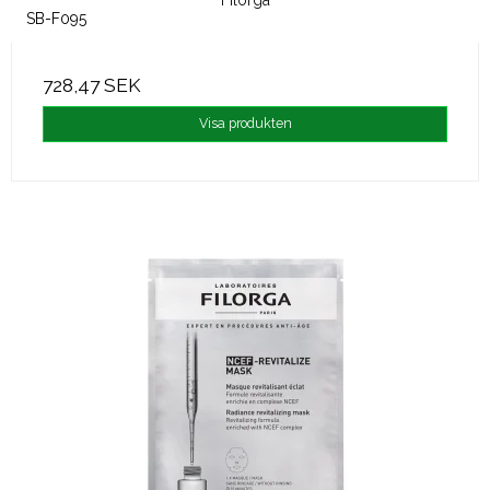
Filorga
SB-F095
728,47 SEK
Visa produkten