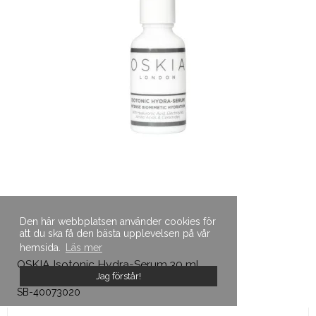
Den här webbplatsen använder cookies för
att du ska få den bästa upplevelsen på vår
hemsida.
Läs mer
OSKIA Isotonic Hydra-Serum 30 ml
Jag förstår!
OSKIA
SB-40073020