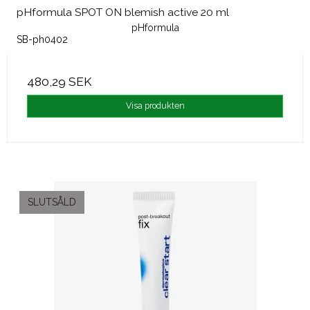
pHformula SPOT ON blemish active 20 ml
pHformula
SB-ph0402
480,29 SEK
Visa produkten
SLUTSÅLD