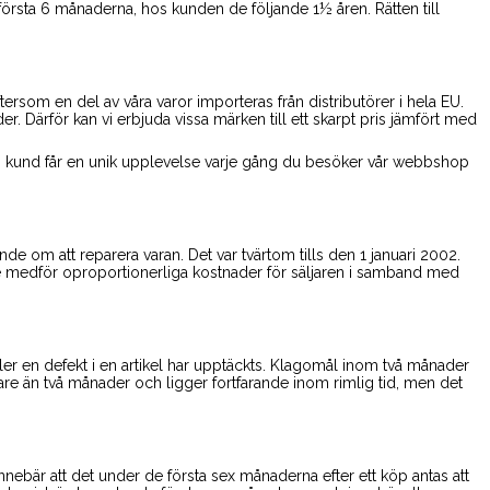
e första 6 månaderna, hos kunden de följande 1½ åren. Rätten till
tersom en del av våra varor importeras från distributörer i hela EU.
r. Därför kan vi erbjuda vissa märken till ett skarpt pris jämfört med
om kund får en unik upplevelse varje gång du besöker vår webbshop
ande om att reparera varan. Det var tvärtom tills den 1 januari 2002.
te medför oproportionerliga kostnader för säljaren i samband med
ller en defekt i en artikel har upptäckts. Klagomål inom två månader
re än två månader och ligger fortfarande inom rimlig tid, men det
nebär att det under de första sex månaderna efter ett köp antas att