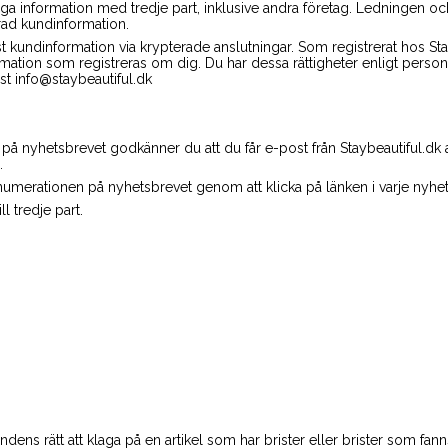
liga information med tredje part, inklusive andra företag. Ledningen oc
erad kundinformation.
 kundinformation via krypterade anslutningar. Som registrerat hos Stayb
 information som registreras om dig. Du har dessa rättigheter enligt pers
ost info@staybeautiful.dk
å nyhetsbrevet godkänner du att du får e-post från Staybeautiful.dk
.
enumerationen på nyhetsbrevet genom att klicka på länken i varje nyhe
ll tredje part.
ndens rätt att klaga på en artikel som har brister eller brister som fanns