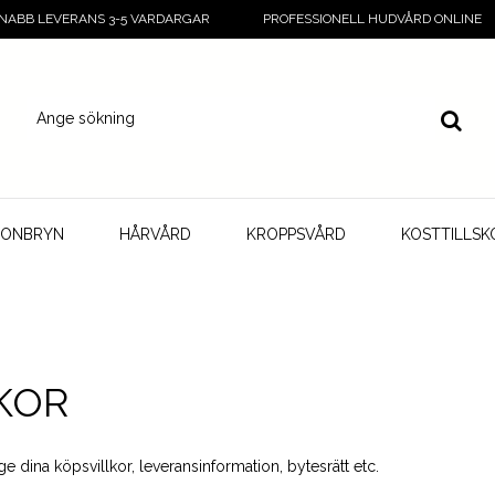
NABB LEVERANS 3-5 VARDARGAR
PROFESSIONELL HUDVÅRD ONLINE
GONBRYN
HÅRVÅRD
KROPPSVÅRD
KOSTTILLSK
KOR
e dina köpsvillkor, leveransinformation, bytesrätt etc.