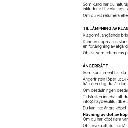
Som kund har du naturligt
inkluderar tillverknings-
Om du vill returnera ell
TILLÄMPNING AV KLA
Klagomål angående brist
Kunden uppmanas starkt a
en förlängning av åtgär
Objekt som returneras p
ÅNGERRÄTT
Som konsument har du 14
Ångerfristen löper ut 14 
från den dag du får den s
Om beställningen består a
Tidsfristen innebär att d
info@staybeautiful.dk el
Du kan inte ångra köpet 
Hävning av del av köp
Om du har köpt flera varo
Observera att du inte får