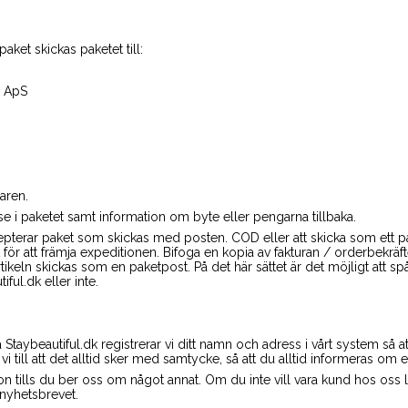
paket skickas paketet till:
e ApS
aren.
se i paketet samt information om byte eller pengarna tillbaka.
epterar paket som skickas med posten. COD eller att skicka som ett pak
för att främja expeditionen. Bifoga en kopia av fakturan / orderbekrä
artikeln skickas som en paketpost. På det här sättet är det möjligt att s
iful.dk eller inte.
 Staybeautiful.dk registrerar vi ditt namn och adress i vårt system så a
r vi till att det alltid sker med samtycke, så att du alltid informeras om
on tills du ber oss om något annat. Om du inte vill vara kund hos oss l
nyhetsbrevet.