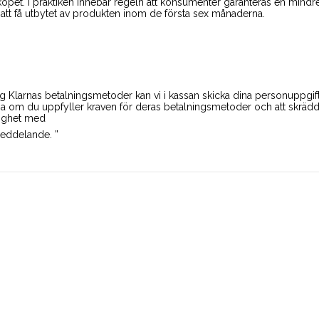
 köpet. I praktiken innebär regeln att konsumenter garanteras en min
att få utbytet av produkten inom de första sex månaderna.
g Klarnas betalningsmetoder kan vi i kassan skicka dina personuppgifter
 om du uppfyller kraven för deras betalningsmetoder och att skräd
lighet med
eddelande. ”