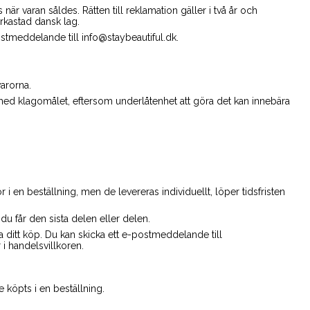
när varan såldes. Rätten till reklamation gäller i två år och
erkastad dansk lag.
ostmeddelande till info@staybeautiful.dk.
arorna.
med klagomålet, eftersom underlåtenhet att göra det kan innebära
 i en beställning, men de levereras individuellt, löper tidsfristen
du får den sista delen eller delen.
a ditt köp. Du kan skicka ett e-postmeddelande till
i handelsvillkoren.
e köpts i en beställning.