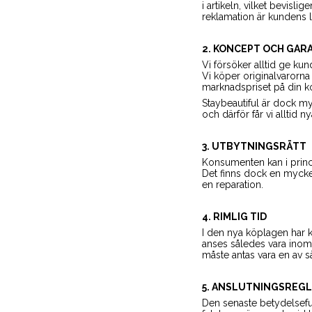
i artikeln, vilket bevisl
reklamation är kundens l
2. KONCEPT OCH GAR
Vi försöker alltid ge kun
Vi köper originalvarorna 
marknadspriset på din 
Staybeautiful är dock m
och därför får vi alltid
3. UTBYTNINGSRÄTT
Konsumenten kan i princip
Det finns dock en mycke
en reparation.
4. RIMLIG TID
I den nya köplagen har k
anses således vara inom
måste antas vara en av s
5. ANSLUTNINGSREG
Den senaste betydelseful