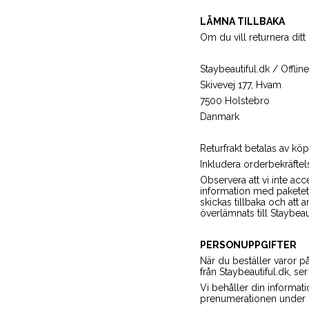
LÄMNA TILLBAKA
Om du vill returnera ditt 
Staybeautiful.dk / Offlin
Skivevej 177, Hvam
7500 Holstebro
Danmark
Returfrakt betalas av köp
Inkludera orderbekräftel
Observera att vi inte acc
information med paketet 
skickas tillbaka och att 
överlämnats till Staybeaut
PERSONUPPGIFTER
När du beställer varor på
från Staybeautiful.dk, se
Vi behåller din informati
prenumerationen under 