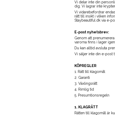
Vi delar inte din person
dig. Vi lagrar inte krypt
Vi vidarebefordrar endast
rätt till insikt i vilken
Staybeautiful.dk via e-p
E-post nyhetsbrev:
Genom att prenumerera p
varorna finns i lager igen
Du kan alltid avsluta pr
Vi säljer inte din e-post ti
KÖPREGLER
1. Rätt till klagomål
2. Garanti
3. Växlingsrätt
4. Rimlig tid
5. Presumtionsregeln
1. KLAGRÄTT
Rätten till klagomål är ku