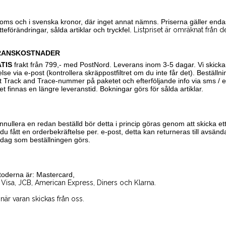
moms och i svenska kronor, där inget annat nämns. Priserna gäller endas
teförändringar, sålda artiklar och tryckfel.
Listpriset är omräknat från de
RANSKOSTNADER
TIS
frakt från 799,- med PostNord. Leverans inom 3-5 dagar. Vi skicka
lse via e-post (kontrollera skräppostfiltret om du inte får det). Beställn
 Track and Trace-nummer på paketet och efterföljande info via sms / 
t finnas en längre leveranstid. Bokningar görs för sålda artiklar.
 annullera en redan beställd bör detta i princip göras genom att skicka
u fått en orderbekräftelse per. e-post, detta kan returneras till avsä
 dag som beställningen görs.
toderna är: Mastercard,
 Visa, JCB, American Express, Diners och Klarna.
när varan skickas från oss.