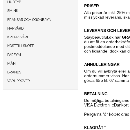
HUDTYP
PRISER
SMINK
Alla priser är inkl. 25% 
misslyckad leverans, skat
FRANSAR OCH ÖGONBRYN
HÅRVÅRD
LEVERANS OCH LEVE
Staybeautiful.dk har
GRA
KROPPSVÅRD
du att få en orderbekräfte
KOSTTILLSKOTT
postmeddelande med ditt
och liknande. dock kan de
PARFYM
MÄN
ANNULLERINGAR
Om du vill avbryta eller
BRANDS
ordernummer visas. Har d
göras före kl. 07 samma
VARUPROVER
BETALNING
De möjliga betalningsme
VISA Electron, eDankort,
Pengarna för köpet dras 
KLAGRÄTT