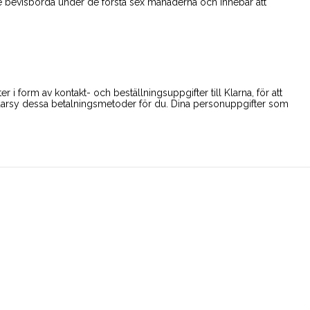
dre bevisbörda under de första sex månaderna och innebär att
 i form av kontakt- och beställningsuppgifter till Klarna, för att
darsy dessa betalningsmetoder för du. Dina personuppgifter som