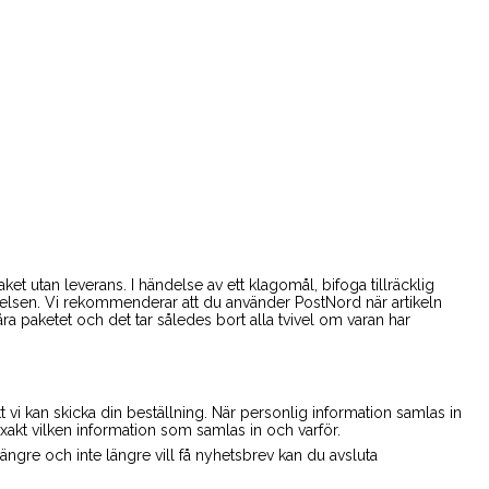
et utan leverans. I händelse av ett klagomål, bifoga tillräcklig
ftelsen. Vi rekommenderar att du använder PostNord när artikeln
påra paketet och det tar således bort alla tvivel om varan har
tt vi kan skicka din beställning. När personlig information samlas in
 exakt vilken information som samlas in och varför.
ängre och inte längre vill få nyhetsbrev kan du avsluta