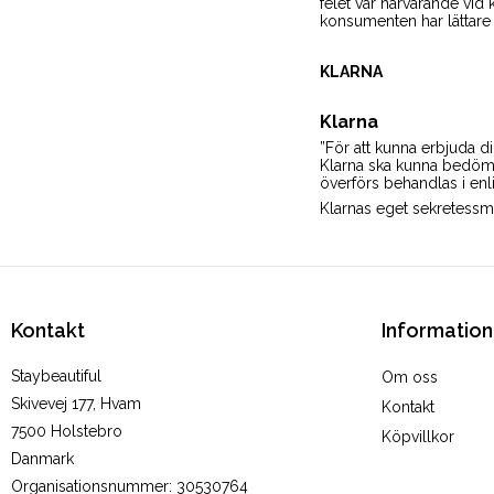
felet var närvarande vid
konsumenten har lättare 
KLARNA
Klarna
”För att kunna erbjuda di
Klarna ska kunna bedöma
överförs behandlas i en
Klarnas eget sekretessm
Kontakt
Information
Staybeautiful
Om oss
Skivevej 177, Hvam
Kontakt
7500 Holstebro
Köpvillkor
Danmark
Organisationsnummer
:
30530764