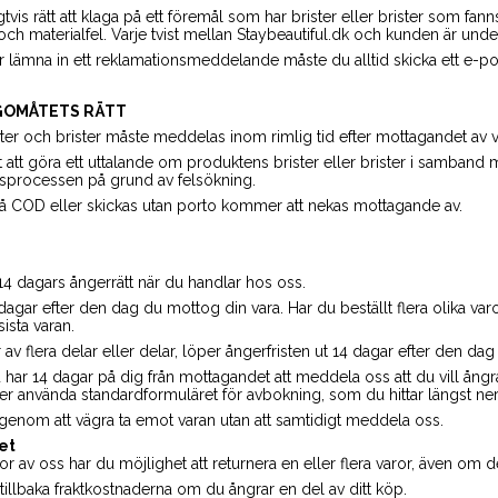
vis rätt att klaga på ett föremål som har brister eller brister som fanns 
 och materialfel. Varje tvist mellan Staybeautiful.dk och kunden är und
er lämna in ett reklamationsmeddelande måste du alltid skicka ett e-p
GOMÅTETS RÄTT
er och brister måste meddelas inom rimlig tid efter mottagandet av v
tt göra ett uttalande om produktens brister eller brister i samband 
dsprocessen på grund av felsökning.
å COD eller skickas utan porto kommer att nekas mottagande av.
 dagars ångerrätt när du handlar hos oss.
dagar efter den dag du mottog din vara. Har du beställt flera olika varor
ista varan.
v flera delar eller delar, löper ångerfristen ut 14 dagar efter den dag 
u har 14 dagar på dig från mottagandet att meddela oss att du vill ångr
ler använda standardformuläret för avbokning, som du hittar längst ner 
genom att vägra ta emot varan utan att samtidigt meddela oss.
et
r av oss har du möjlighet att returnera en eller flera varor, även om d
 tillbaka fraktkostnaderna om du ångrar en del av ditt köp.