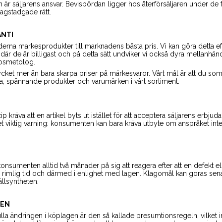
igen är säljarens ansvar. Bevisbördan ligger hos återförsäljaren under d
agstadgade rätt.
ANTI
derna märkesprodukter till marknadens bästa pris. Vi kan göra detta ef
där de är billigast och på detta sätt undviker vi också dyra mellanhände
kosmetolog.
ycket mer än bara skarpa priser på märkesvaror. Vårt mål är att du s
 nya, spännande produkter och varumärken i vårt sortiment.
 kräva att en artikel byts ut istället för att acceptera säljarens erbjud
t viktig varning: konsumenten kan bara kräva utbyte om anspråket in
onsumenten alltid två månader på sig att reagera efter att en defekt e
 rimlig tid och därmed i enlighet med lagen. Klagomål kan göras sena
ällsyntheten.
LEN
la ändringen i köplagen är den så kallade presumtionsregeln, vilket in