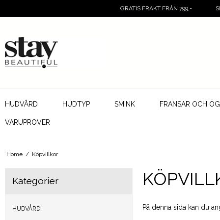
GRATIS FRAKT FRÅN 799,-
S
HUDVÅRD
HUDTYP
SMINK
FRANSAR OCH Ö
VARUPROVER
Home
/
Köpvillkor
KÖPVILL
Kategorier
På denna sida kan du ang
HUDVÅRD