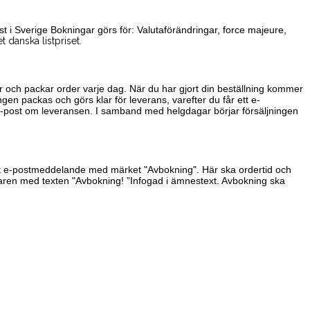
t i Sverige Bokningar görs för: Valutaförändringar, force majeure,
t danska listpriset.
r och packar order varje dag. När du har gjort din beställning kommer
ingen packas och görs klar för leverans, varefter du får ett e-
e-post om leveransen. I samband med helgdagar börjar försäljningen
 ett e-postmeddelande med märket "Avbokning". Här ska ordertid och
ndaren med texten "Avbokning! ”Infogad i ämnestext. Avbokning ska