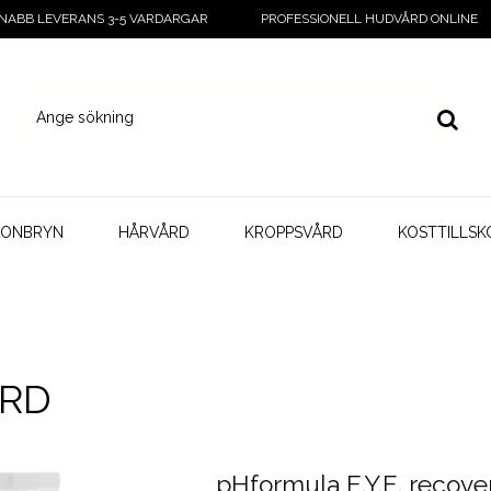
NABB LEVERANS 3-5 VARDARGAR
PROFESSIONELL HUDVÅRD ONLINE
GONBRYN
HÅRVÅRD
KROPPSVÅRD
KOSTTILLSK
RD
pHformula E.Y.E. recove