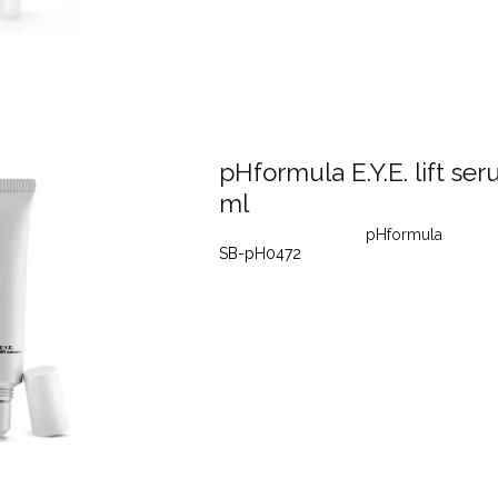
pHformula E.Y.E. lift ser
ml
pHformula
SB-pH0472