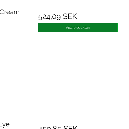
 Cream
524,09 SEK
Visa produkten
Eye
459,85 SEK