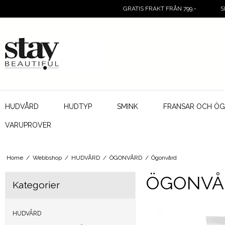
GRATIS FRAKT FRÅN 799,-
S
HUDVÅRD
HUDTYP
SMINK
FRANSAR OCH Ö
VARUPROVER
Home
/
Webbshop
/
HUDVÅRD
/
ÖGONVÅRD
/
Ögonvård
ÖGONVÅ
Kategorier
HUDVÅRD