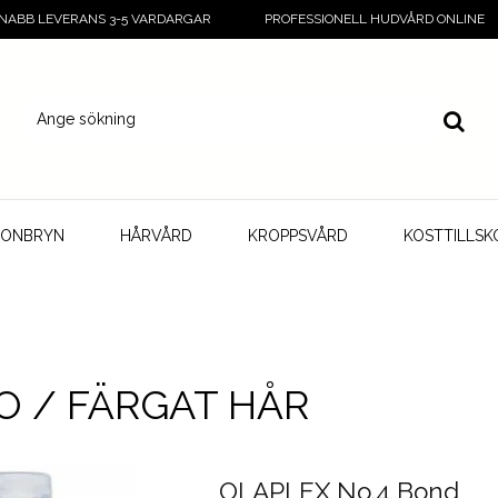
NABB LEVERANS 3-5 VARDARGAR
PROFESSIONELL HUDVÅRD ONLINE
GONBRYN
HÅRVÅRD
KROPPSVÅRD
KOSTTILLSK
 / FÄRGAT HÅR
OLAPLEX No.4 Bond