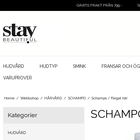
GRATIS FRAKT FRÅN 799,-
S
HUDVÅRD
HUDTYP
SMINK
FRANSAR OCH Ö
VARUPROVER
Home
/
Webbshop
/
HÅRVÅRD
/
SCHAMPO
/
Schampo / Färgat hår
SCHAMPO
Kategorier
HUDVÅRD