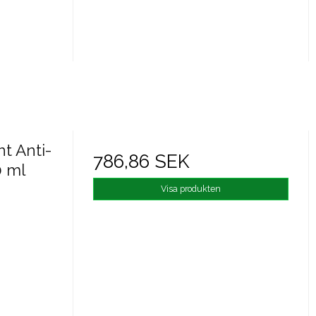
t Anti-
786,86 SEK
0 ml
Visa produkten