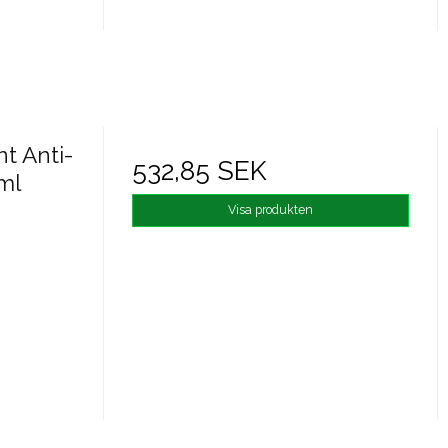
t Anti-
532,85 SEK
ml
Visa produkten