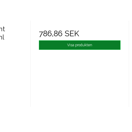
nt
786,86 SEK
ml
Visa produkten