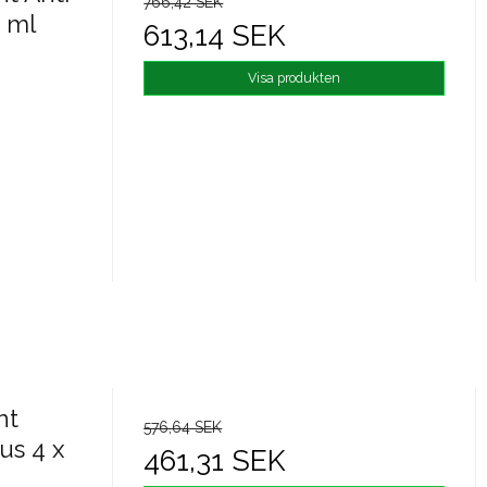
766,42 SEK
 ml
613,14 SEK
Visa produkten
nt
576,64 SEK
us 4 x
461,31 SEK