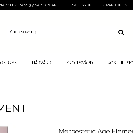
NABB LEVERANS 3-5 VARDARGAR
PROFESSIONELL HUDVÅRD ONLINE
GONBRYN
HÅRVÅRD
KROPPSVÅRD
KOSTTILLSK
EMENT
Mesoestetic Age Elemen