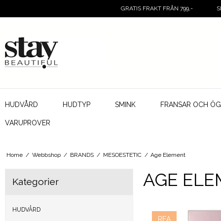
GRATIS FRAKT FRÅN 799,-
S
HUDVÅRD
HUDTYP
SMINK
FRANSAR OCH Ö
VARUPROVER
Home
/
Webbshop
/
BRANDS
/
MESOESTETIC
/
Age Element
AGE EL
Kategorier
HUDVÅRD
REA