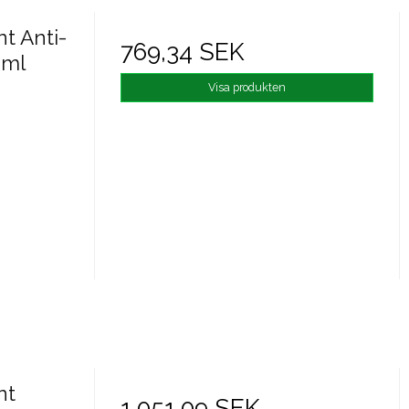
t Anti-
769,34 SEK
 ml
Visa produkten
nt
1.051,09 SEK