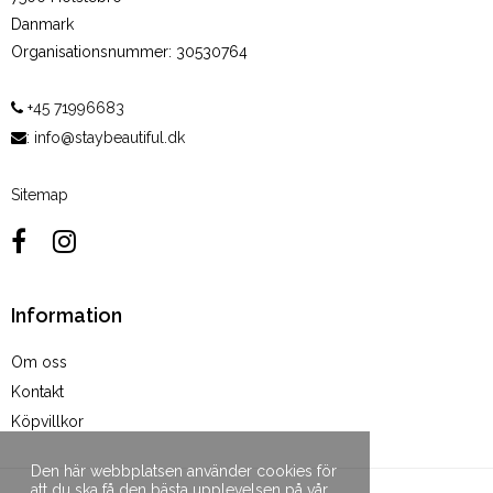
Danmark
Organisationsnummer
:
30530764
+45 71996683
:
info@staybeautiful.dk
Sitemap
Information
Om oss
Kontakt
Köpvillkor
Den här webbplatsen använder cookies för
att du ska få den bästa upplevelsen på vår