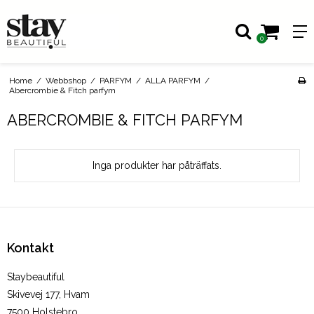
0
Home
/
Webbshop
/
PARFYM
/
ALLA PARFYM
/
Abercrombie & Fitch parfym
ABERCROMBIE & FITCH PARFYM
Inga produkter har påträffats.
Kontakt
Staybeautiful
Skivevej 177, Hvam
7500 Holstebro