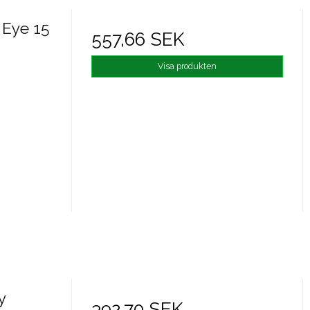
 Eye 15
557,66 SEK
Visa produkten
y
392,70 SEK