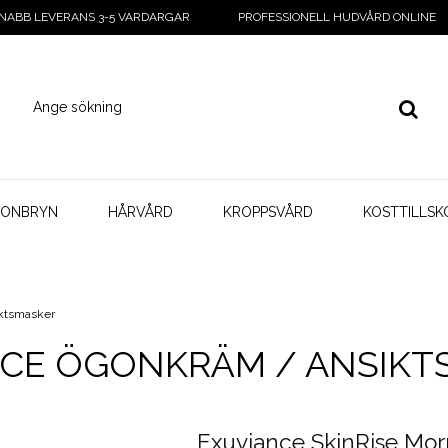
NABB LEVERANS 3-5 VARDARGAR
PROFESSIONELL HUDVÅRD ONLINE
GONBRYN
HÅRVÅRD
KROPPSVÅRD
KOSTTILLSK
iktsmasker
CE ÖGONKRÄM / ANSIKT
Exuviance SkinRise Mor