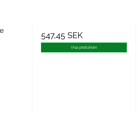
ye
547,45 SEK
Visa produkten