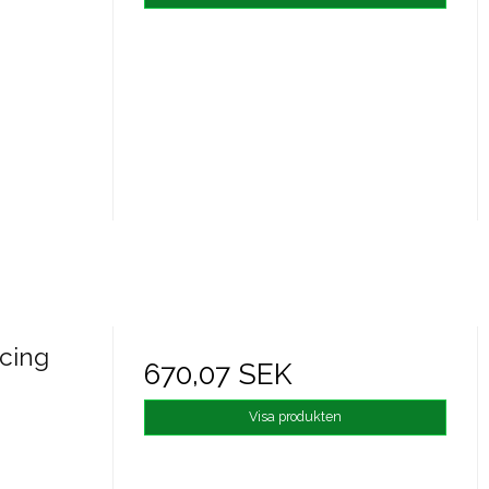
acing
670,07 SEK
Visa produkten