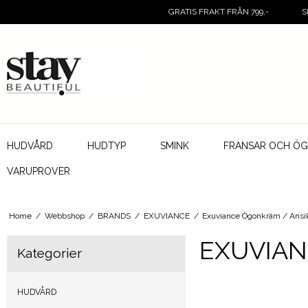
GRATIS FRAKT FRÅN 799,-
S
HUDVÅRD
HUDTYP
SMINK
FRANSAR OCH Ö
VARUPROVER
Home
/
Webbshop
/
BRANDS
/
EXUVIANCE
/
Exuviance Ögonkräm / Ans
EXUVIAN
Kategorier
HUDVÅRD