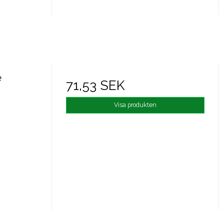
e
71,53 SEK
Visa produkten