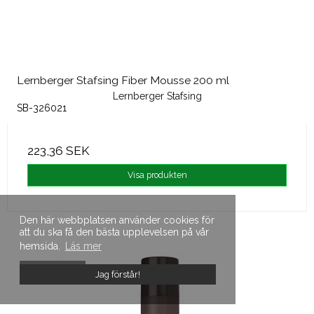
Lernberger Stafsing Fiber Mousse 200 ml
Lernberger Stafsing
SB-326021
223,36 SEK
Visa produkten
Den här webbplatsen använder cookies för
att du ska få den bästa upplevelsen på vår
hemsida.
Läs mer
SLUTSÅLD
Jag förstår!