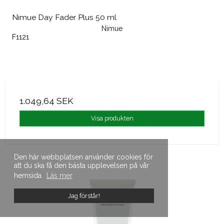
Nimue Day Fader Plus 50 ml
Nimue
F1121
1.049,64 SEK
Visa produkten
Den här webbplatsen använder cookies för
att du ska få den bästa upplevelsen på vår
hemsida.
Läs mer
Jag förstår!