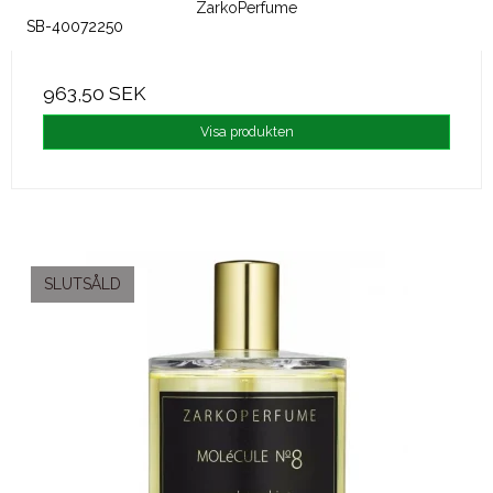
ZarkoPerfume
SB-40072250
963,50 SEK
Visa produkten
SLUTSÅLD