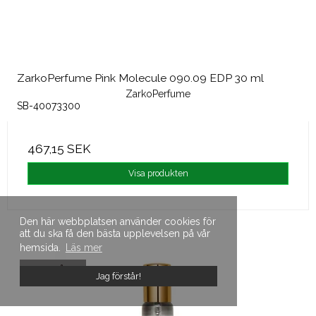
ZarkoPerfume Pink Molecule 090.09 EDP 30 ml
ZarkoPerfume
SB-40073300
467,15 SEK
Visa produkten
Den här webbplatsen använder cookies för
att du ska få den bästa upplevelsen på vår
hemsida.
Läs mer
SLUTSÅLD
Jag förstår!