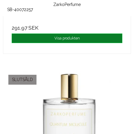
ZarkoPerfume
SB-40072257
291,97 SEK
Visa produkten
SLUTSÅLD