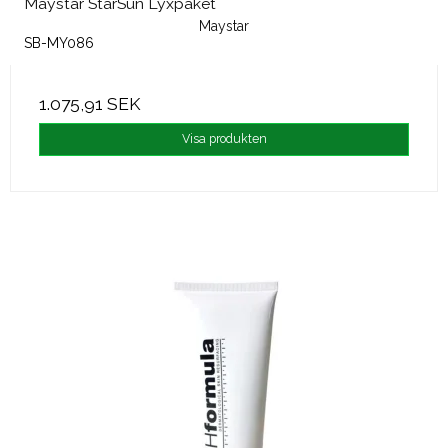
Maystar StarSun Lyxpaket
Maystar
SB-MY086
1.075,91 SEK
Visa produkten