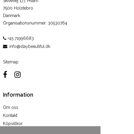
Skivevej 177, Hvam
7500 Holstebro
Danmark
Organisationsnummer
:
30530764
+45 71996683
:
info@staybeautiful.dk
Sitemap
Information
Om oss
Kontakt
Köpvillkor