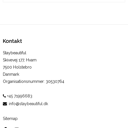
Kontakt
Staybeautiful
Skivevej 177, Hvam
7500 Holstebro
Danmark
Organisationsnummer
:
30530764
+45 71996683
:
info@staybeautiful.dk
Sitemap