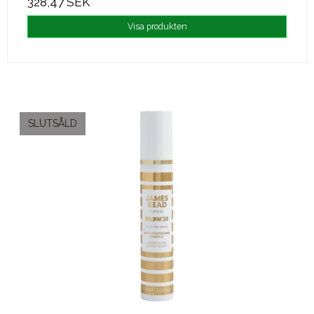
328,47 SEK
Visa produkten
SLUTSÅLD