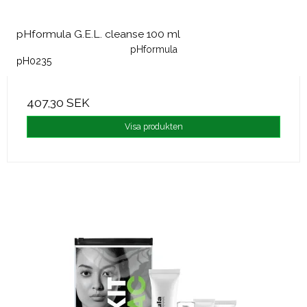
pHformula G.E.L. cleanse 100 ml
pHformula
pH0235
407,30 SEK
Visa produkten