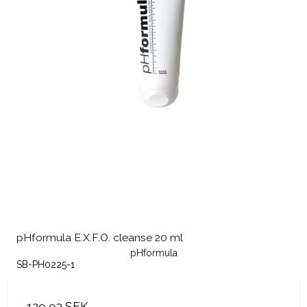
pHformula E.X.F.O. cleanse 20 ml
pHformula
SB-PH0225-1
129,93 SEK