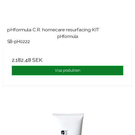
pHformula C.R. homecare resurfacing KIT
pHformula
SB-pH0222
2.182,48 SEK
Visa produkten