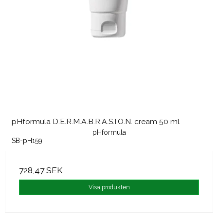
pHformula D.E.R.M.A.B.R.A.S.I.O.N. cream 50 ml
pHformula
SB-pH159
728,47 SEK
Visa produkten