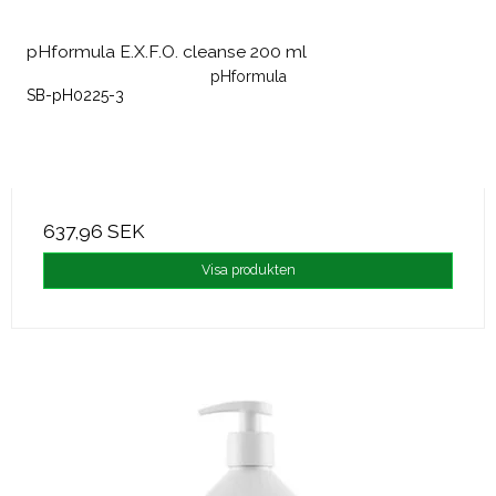
pHformula E.X.F.O. cleanse 200 ml
pHformula
SB-pH0225-3
637,96 SEK
Visa produkten