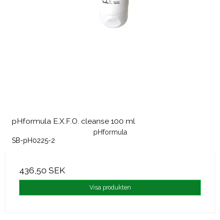
pHformula E.X.F.O. cleanse 100 ml
pHformula
SB-pH0225-2
436,50 SEK
Visa produkten