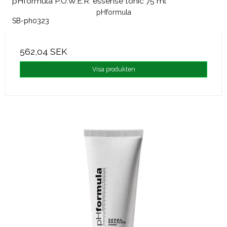
pHformula P.O.W.E.R. essense tonic 75 ml
pHformula
SB-ph0323
562,04 SEK
Visa produkten