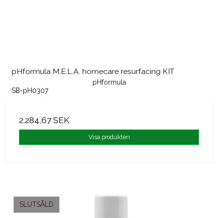
pHformula M.E.L.A. homecare resurfacing KIT
pHformula
SB-pH0307
2.284,67 SEK
Visa produkten
SLUTSÅLD