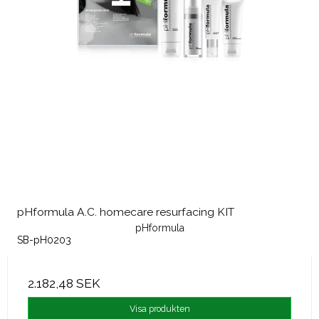
pHformula A.C. homecare resurfacing KIT
pHformula
SB-pH0203
2.182,48 SEK
Visa produkten