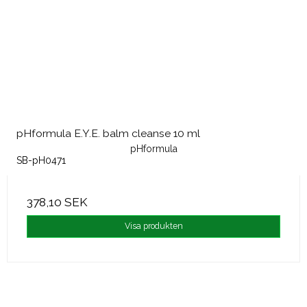
pHformula E.Y.E. balm cleanse 10 ml
pHformula
SB-pH0471
378,10 SEK
Visa produkten