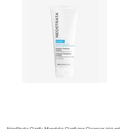
NeoStrata Clarify Mandelic Clarifying Cleanser 200 ml