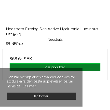
Neostrata Firming Skin Active Hyaluronic Luminous
Lift 50 g
Neostrata
SB-NEO40
868,61 SEK
Visa produkten
Den här webbplatsen använder cookies för
att du ska få den bästa upplevelsen på vår
hemsida.
Läs mer
Jag förstår!