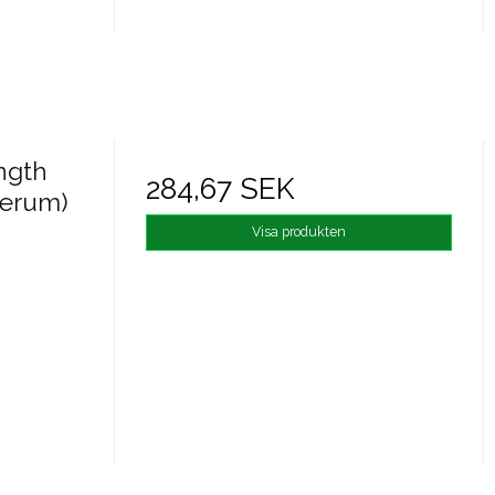
ngth
284,67 SEK
serum)
Visa produkten