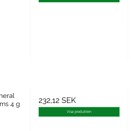
neral
232,12 SEK
ms 4 g
Visa produkten