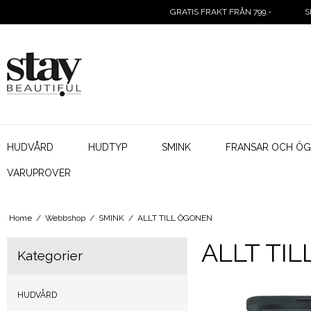
GRATIS FRAKT FRÅN 799,-
S
HUDVÅRD
HUDTYP
SMINK
FRANSAR OCH Ö
VARUPROVER
Home
/
Webbshop
/
SMINK
/
ALLT TILL ÖGONEN
ALLT TI
Kategorier
HUDVÅRD