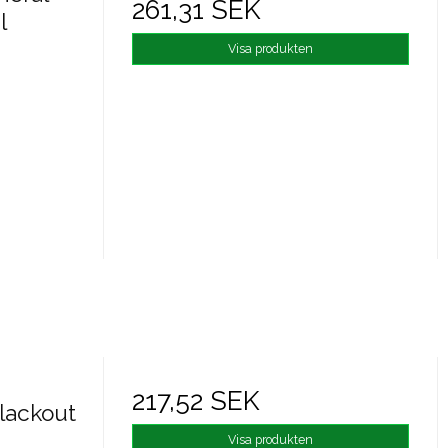
261,31 SEK
l
Visa produkten
217,52 SEK
lackout
Visa produkten