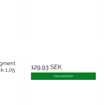
igment
129,93 SEK
ck 1,05
Visa produkten