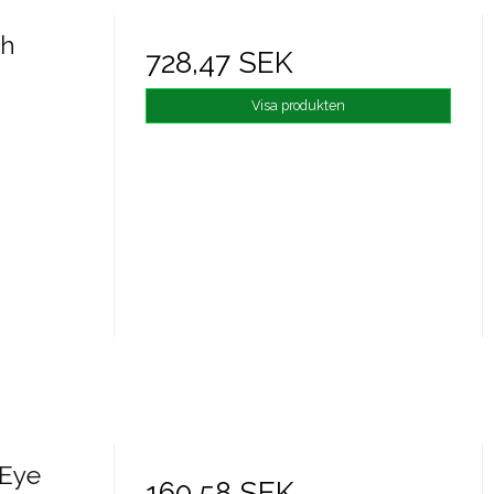
sh
728,47 SEK
Visa produkten
Eye
160,58 SEK