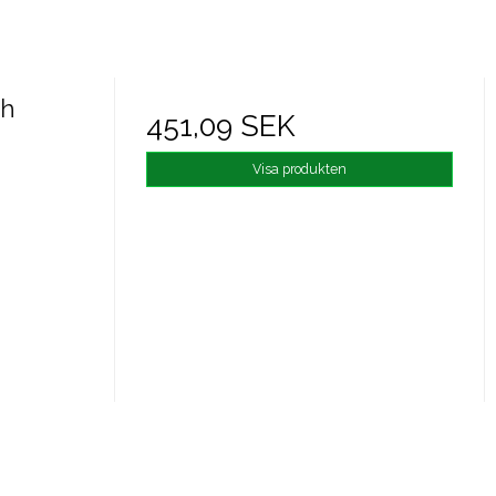
sh
451,09 SEK
Visa produkten