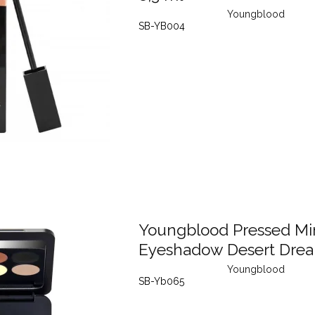
Youngblood
SB-YB004
Youngblood Pressed Mi
Eyeshadow Desert Drea
Youngblood
SB-Yb065