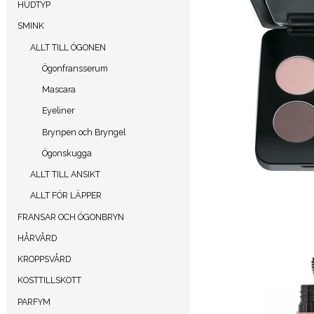
HUDTYP
SMINK
ALLT TILL ÖGONEN
Ögonfransserum
Mascara
Eyeliner
Brynpen och Bryngel
Ögonskugga
ALLT TILL ANSIKT
ALLT FÖR LÄPPER
FRANSAR OCH ÖGONBRYN
HÅRVÅRD
KROPPSVÅRD
KOSTTILLSKOTT
PARFYM