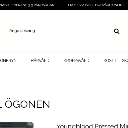
NABB LEVERANS 3-5 VARDARGAR
PROFESSIONELL HUDVÅRD ONLINE
GONBRYN
HÅRVÅRD
KROPPSVÅRD
KOSTTILLSK
LL ÖGONEN
Youngblood Pressed Mi