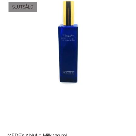
SLUTSÅLD
MEDEX Ablutio Milk 120 ml