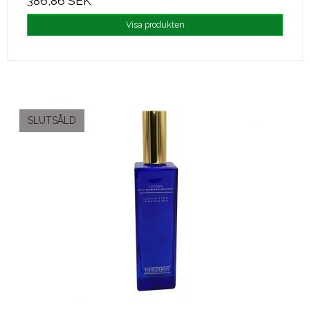
386,86 SEK
Visa produkten
SLUTSÅLD