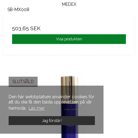
MEDEX
SB-MX008
503,65 SEK
Visa produkten
SLUTSÅLD
Den här webbplatsen använder cookies för
att du ska få den bästa upplevelsen på vår
hemsida.
Läs mer
Jag förstår!