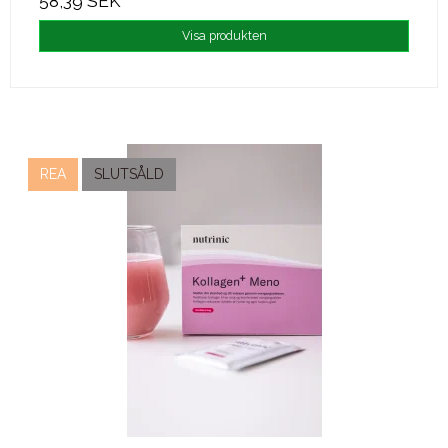
58,39 SEK
Visa produkten
REA
SLUTSÅLD