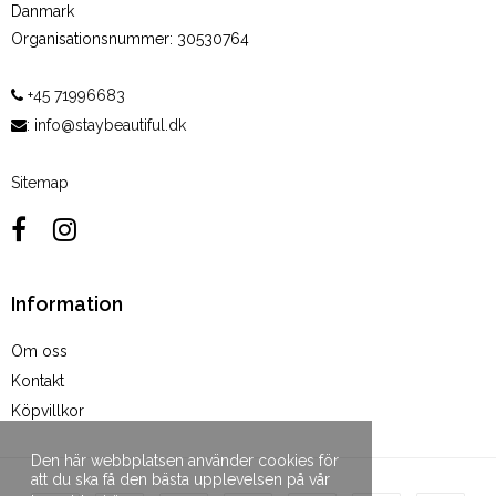
Danmark
Organisationsnummer
:
30530764
+45 71996683
:
info@staybeautiful.dk
Sitemap
Information
Om oss
Kontakt
Köpvillkor
Den här webbplatsen använder cookies för
att du ska få den bästa upplevelsen på vår