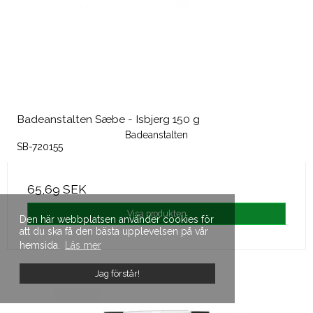
Badeanstalten Sæbe - Isbjerg 150 g
Badeanstalten
SB-720155
65,69 SEK
Visa produkten
Den här webbplatsen använder cookies för
att du ska få den bästa upplevelsen på vår
hemsida.
Läs mer
Jag förstår!